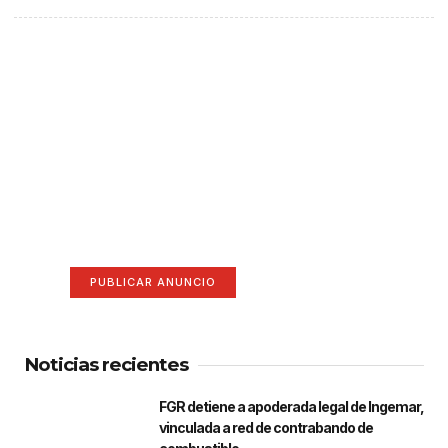
¡Hazte escuchar! Publica tu
anuncio aquí
Anúnciate aquí (365 x 270)
PUBLICAR ANUNCIO
Noticias recientes
FGR detiene a apoderada legal de Ingemar,
vinculada a red de contrabando de