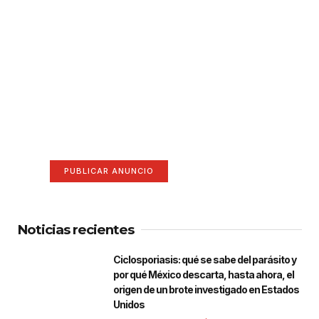
¡Hazte escuchar! Publica tu
anuncio aquí
Anúnciate aquí (365 x 270)
PUBLICAR ANUNCIO
Noticias recientes
Ciclosporiasis: qué se sabe del parásito y
por qué México descarta, hasta ahora, el
origen de un brote investigado en Estados
Unidos