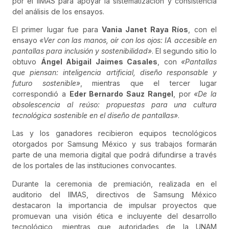
por el IIMAS para apoyar la sistematización y consistencia
del análisis de los ensayos.
El primer lugar fue para
Vania Janet Raya Ríos
, con el
ensayo
«Ver con las manos, oír con los ojos: IA accesible en
pantallas para inclusión y sostenibilidad»
. El segundo sitio lo
obtuvo
Ángel Abigail Jaimes Casales
, con
«Pantallas
que piensan: inteligencia artificial, diseño responsable y
futuro sostenible»
, mientras que el tercer lugar
correspondió a
Eder Bernardo Sauz Rangel
, por
«De la
obsolescencia al reúso: propuestas para una cultura
tecnológica sostenible en el diseño de pantallas»
.
Las y los ganadores recibieron equipos tecnológicos
otorgados por Samsung México y sus trabajos formarán
parte de una memoria digital que podrá difundirse a través
de los portales de las instituciones convocantes.
Durante la ceremonia de premiación, realizada en el
auditorio del IIMAS, directivos de Samsung México
destacaron la importancia de impulsar proyectos que
promuevan una visión ética e incluyente del desarrollo
tecnológico, mientras que autoridades de la UNAM