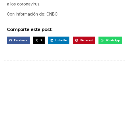
a los coronavirus.
Con información de: CNBC
Comparte este post:
Facebook
X
LinkedIn
Pinterest
WhatsApp
¡Hazte escuchar! Publica tu
anuncio aquí
Anúnciate aquí (365 x 270)