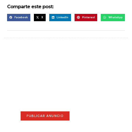
Comparte este post:
Facebook
X
LinkedIn
Pinterest
WhatsApp
¡Hazte escuchar! Publica tu
anuncio aquí
Anúnciate aquí (365 x 270)
PUBLICAR ANUNCIO