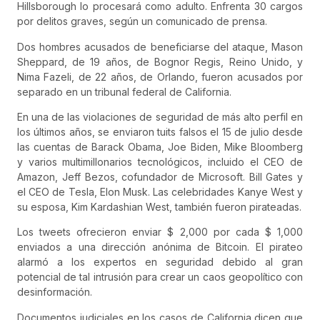
Hillsborough lo procesará como adulto. Enfrenta 30 cargos
por delitos graves, según un comunicado de prensa.
Dos hombres acusados ​​de beneficiarse del ataque, Mason
Sheppard, de 19 años, de Bognor Regis, Reino Unido, y
Nima Fazeli, de 22 años, de Orlando, fueron acusados ​​por
separado en un tribunal federal de California.
En una de las violaciones de seguridad de más alto perfil en
los últimos años, se enviaron tuits falsos el 15 de julio desde
las cuentas de Barack Obama, Joe Biden, Mike Bloomberg
y varios multimillonarios tecnológicos, incluido el CEO de
Amazon, Jeff Bezos, cofundador de Microsoft. Bill Gates y
el CEO de Tesla, Elon Musk. Las celebridades Kanye West y
su esposa, Kim Kardashian West, también fueron pirateadas.
Los tweets ofrecieron enviar $ 2,000 por cada $ 1,000
enviados a una dirección anónima de Bitcoin. El pirateo
alarmó a los expertos en seguridad debido al gran
potencial de tal intrusión para crear un caos geopolítico con
desinformación.
Documentos judiciales en los casos de California dicen que