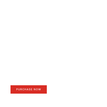
Create a new perspective
on life
Your Ads Here (1260 x 240 area)
PURCHASE NOW