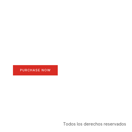
Create a new perspective
on life
Your Ads Here (1260 x 240 area)
PURCHASE NOW
Todos los derechos reservados