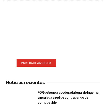
¡Hazte escuchar! Publica tu
anuncio aquí
Anúnciate aquí (365 x 270)
PUBLICAR ANUNCIO
Noticias recientes
FGR detiene a apoderada legal de Ingemar,
vinculada a red de contrabando de
combustible