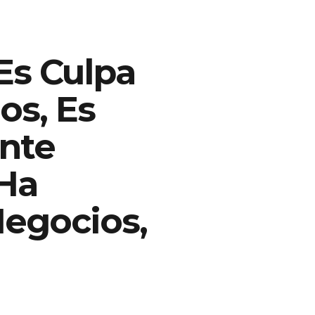
Es Culpa
os, Es
nte
 Ha
Negocios,