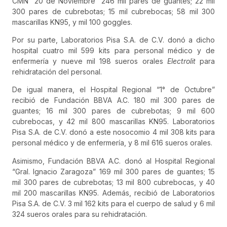
CMN “20 de Noviembre” 246 mil pares de guantes; 22 mil
300 pares de cubrebotas; 15 mil cubrebocas; 58 mil 300
mascarillas KN95, y mil 100 goggles.
Por su parte, Laboratorios Pisa S.A. de C.V. donó a dicho
hospital cuatro mil 599 kits para personal médico y de
enfermería y nueve mil 198 sueros orales
Electrolit
para
rehidratación del personal.
De igual manera, el Hospital Regional “1° de Octubre”
recibió de Fundación BBVA A.C. 180 mil 300 pares de
guantes; 16 mil 300 pares de cubrebotas; 9 mil 600
cubrebocas, y 42 mil 800 mascarillas KN95. Laboratorios
Pisa S.A. de C.V. donó a este nosocomio 4 mil 308 kits para
personal médico y de enfermería, y 8 mil 616 sueros orales.
Asimismo, Fundación BBVA A.C. donó al Hospital Regional
“Gral. Ignacio Zaragoza” 169 mil 300 pares de guantes; 15
mil 300 pares de cubrebotas; 13 mil 800 cubrebocas, y 40
mil 200 mascarillas KN95. Además, recibió de Laboratorios
Pisa S.A. de C.V. 3 mil 162 kits para el cuerpo de salud y 6 mil
324 sueros orales para su rehidratación.