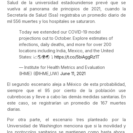
Salud de la universidad estadounidense prevé que se
vuelva al panorama de principios de 2021, cuando la
Secretaría de Salud (Ssa) registraba un promedio diario de
mil 556 muertes y los hospitales se saturaron.
Today we extended our COVID-19 model
projections out to October. Explore estimates of
infections, daily deaths, and more for over 200
locations including India, Mexico, and the United
States: 📈🌎🌍🌏 ⤵️
https://t.co/5biAggRz1T
— Institute for Health Metrics and Evaluation
(IHME) (@IHME_UW)
June 11, 2021
El segundo escenario aleja a México de esta probabilidad,
siempre que el 95 por ciento de la población use
cubrebocas y lleve a cabo las demás medidas sanitarias. En
este caso, se registrarían un promedio de 167 muertes
diarias.
Por otra parte, el escenario tres planteado por la
Universidad de Washington menciona que si la movilidad y
los protocolos sanitarios se mantienen como hasta ahora,