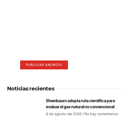
¡Hazte escuchar! Publica tu
anuncio aquí
Anúnciate aquí (365 x 270)
PUBLICAR ANUNCIO
Noticias recientes
Sheinbaum adopta ruta científica para
evaluar el gas natural no convencional
6 de agosto de 2026
No hay comentarios