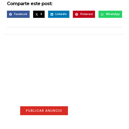
Comparte este post:
Facebook
X
LinkedIn
Pinterest
WhatsApp
¡Hazte escuchar! Publica tu
anuncio aquí
Anúnciate aquí (365 x 270)
PUBLICAR ANUNCIO