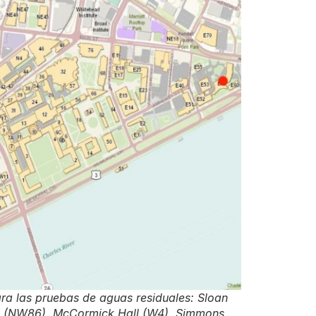
para las pruebas de aguas residuales: Sloan
c (NW86), McCormick Hall (W4), Simmons