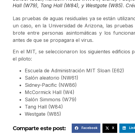
Hall (W79), Tang Hall (W84), y Westgate (W85). Crédi
Las pruebas de aguas residuales ya se están utilizand
un caso, en la Universidad de Arizona, las pruebas
brote entre personas asintomáticas y los funcion
antes de que se propagara el virus.
En el MIT, se seleccionaron los siguientes edificios
el piloto:
Escuela de Administración MIT Sloan (E62)
Salón aleatorio (NW61)
Sidney-Pacific (NW86)
McCormick Hall (W4)
Salón Simmons (W79)
Tang Hall (W84)
Westgate (W85)
Comparte este post:
Facebook
X
Lin