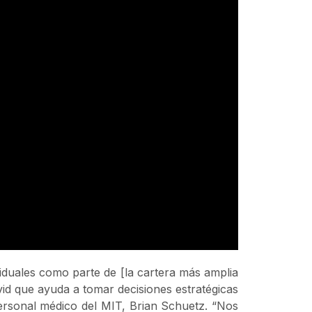
iduales como parte de [la cartera más amplia
vid que ayuda a tomar decisiones estratégicas
personal médico del MIT, Brian Schuetz. “Nos