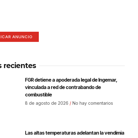
í
ate aquí (365 x 270)
LICAR ANUNCIO
s recientes
FGR detiene a apoderada legal de Ingemar,
vinculada a red de contrabando de
combustible
8 de agosto de 2026
No hay comentarios
Las altas temperaturas adelantan la vendimia