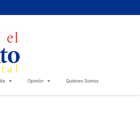
ia
Opinión
Quiénes Somos
zte escuchar!
lica tu anuncio