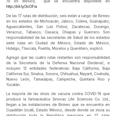
19 en México,
que se encuentra disponible en
http://bit.ly/3sCIFia
De las 17 rutas de distribución, seis están a cargo de Birmex
en los estados de Michoacán, Jalisco, Colima, Guanajuato,
Aguascalientes, San Luis Potosí, Zacatecas, Durango,
Veracruz, Tabasco, Oaxaca, Chiapas y Guerrero. Son
responsabilidad de las secretarías de Salud de los estados
siete rutas en Ciudad de México, Estado de México,
Hidalgo, Tlaxcala, Puebla, Morelos y Querétaro, explicó.
Agregó que las cuatro rutas restantes son responsabilidad
de la Secretaría de la Defensa Nacional (Sedena), e
incluyen 12 entidades federativas: Baja California, Baja
California Sur, Sinaloa, Sonora, Chihuahua, Nayarit, Coahuila,
Nuevo León, Tamaulipas, Campeche, Quintana Roo y
Yucatán.
La mayoría de las dosis de vacuna contra COVID-19 que
produce la farmacéutica Sinovac Life Sciences Co. Ltd.,
llegan a las instalaciones de Birmex que se encuentra en
Cuautitlán Izcalli, Estado México, desde donde se inicia su
distribución toda la República mexicana en 17 rutas