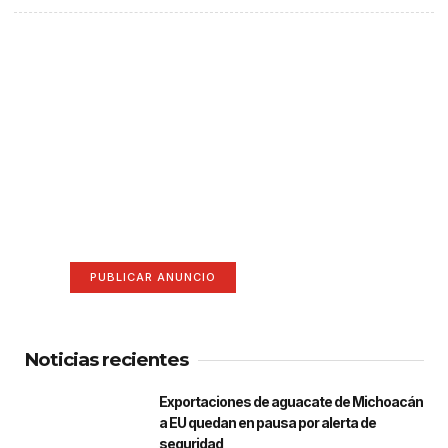
¡Hazte escuchar! Publica tu
anuncio aquí
Anúnciate aquí (365 x 270)
PUBLICAR ANUNCIO
Noticias recientes
Exportaciones de aguacate de Michoacán
a EU quedan en pausa por alerta de
seguridad