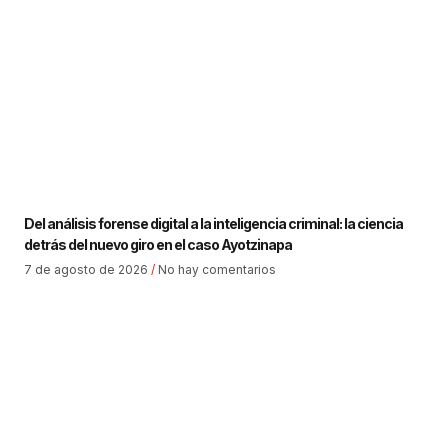
Del análisis forense digital a la inteligencia criminal: la ciencia
detrás del nuevo giro en el caso Ayotzinapa
7 de agosto de 2026
No hay comentarios