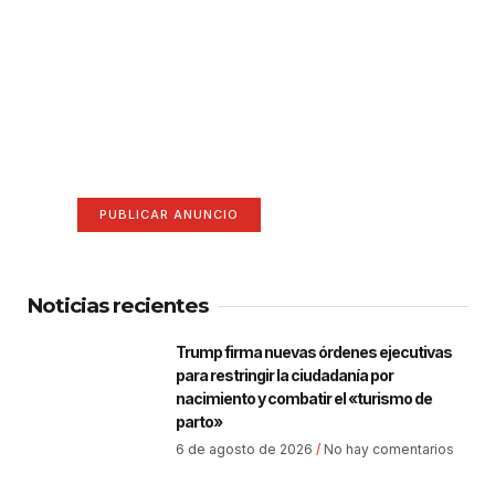
¡Hazte escuchar! Publica tu
anuncio aquí
Anúnciate aquí (365 x 270)
PUBLICAR ANUNCIO
Noticias recientes
Trump firma nuevas órdenes ejecutivas
para restringir la ciudadanía por
nacimiento y combatir el «turismo de
parto»
6 de agosto de 2026
No hay comentarios