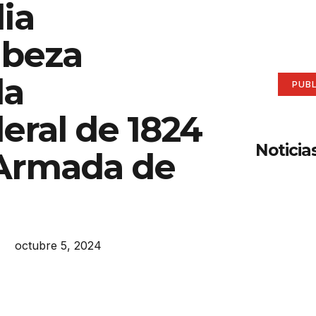
ia
aqu
beza
Anúnci
la
PUB
eral de 1824
Noticia
 Armada de
octubre 5, 2024