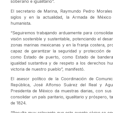
soberano e igualitario’’.
El secretario de Marina, Raymundo Pedro Morales
siglos y en la actualidad, la Armada de México
humanista.
“Seguiremos trabajando arduamente para consolida
visión sostenible y sustentable, potenciando el desar
zonas marinas mexicanas y en la franja costera, p
capaz de garantizar la seguridad y protección de
como Estado de puerto, como Estado de bandera 
igualdad sustantiva y de respeto a los derechos h
victoria de nuestro pueblo”, manifestó.
El asesor político de la Coordinación de Comunic
República, José Alfonso Suárez del Real y Agui
Presidenta de México da muestras diarias, con sus
consolidar un país paritario, igualitario y próspero, t
de 1824.
“Resulta muy relevante que este evento cívico se en