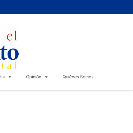
ia
Opinión
Quiénes Somos
zte escuchar!
lica tu anuncio