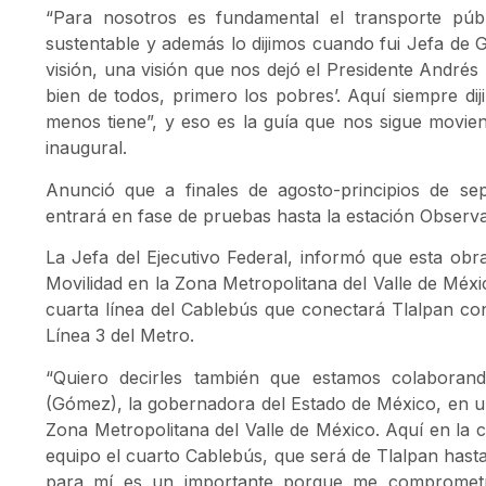
“Para nosotros es fundamental el transporte públ
sustentable y además lo dijimos cuando fui Jefa de 
visión, una visión que nos dejó el Presidente André
bien de todos, primero los pobres’. Aquí siempre dij
menos tiene”, y eso es la guía que nos sigue moviend
inaugural.
Anunció que a finales de agosto-principios de se
entrará en fase de pruebas hasta la estación Observa
La Jefa del Ejecutivo Federal, informó que esta obr
Movilidad en la Zona Metropolitana del Valle de Méxi
cuarta línea del Cablebús que conectará Tlalpan con 
Línea 3 del Metro.
“Quiero decirles también que estamos colaboran
(Gómez), la gobernadora del Estado de México, en un
Zona Metropolitana del Valle de México. Aquí en la c
equipo el cuarto Cablebús, que será de Tlalpan hast
para mí es un importante porque me comprometí 