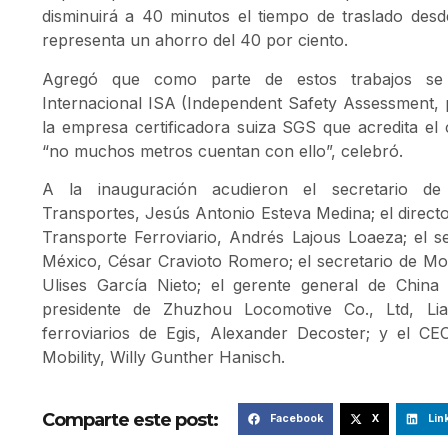
disminuirá a 40 minutos el tiempo de traslado desd
representa un ahorro del 40 por ciento.
Agregó que como parte de estos trabajos se ob
Internacional ISA (Independent Safety Assessment, p
la empresa certificadora suiza SGS que acredita el 
“no muchos metros cuentan con ello”, celebró.
A la inauguración acudieron el secretario de 
Transportes, Jesús Antonio Esteva Medina; el direct
Transporte Ferroviario, Andrés Lajous Loaeza; el s
México, César Cravioto Romero; el secretario de Mov
Ulises García Nieto; el gerente general de China
presidente de Zhuzhou Locomotive Co., Ltd, Lia
ferroviarios de Egis, Alexander Decoster; y el 
Mobility, Willy Gunther Hanisch.
Comparte este post:
Facebook
X
Lin