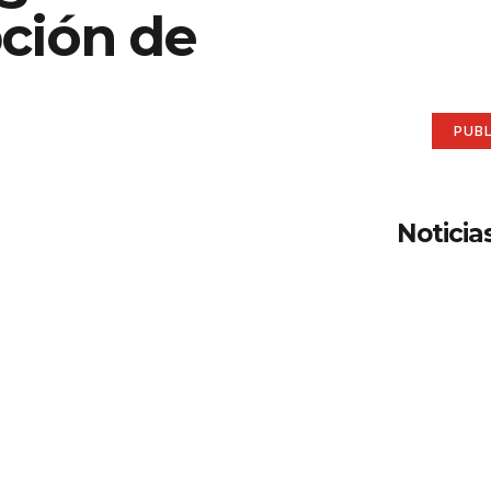
pción de
aqu
Anúnci
PUB
Noticia