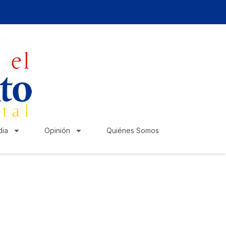
ia
Opinión
Quiénes Somos
zte escuchar!
lica tu anuncio