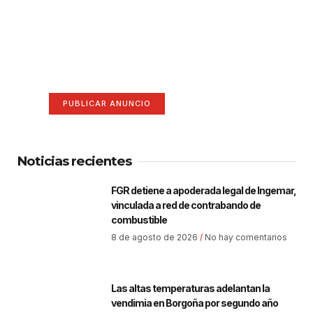
¡Hazte escuchar! Publica tu
anuncio aquí
Anúnciate aquí (365 x 270)
PUBLICAR ANUNCIO
Noticias recientes
FGR detiene a apoderada legal de Ingemar,
vinculada a red de contrabando de
combustible
8 de agosto de 2026
No hay comentarios
Las altas temperaturas adelantan la
vendimia en Borgoña por segundo año