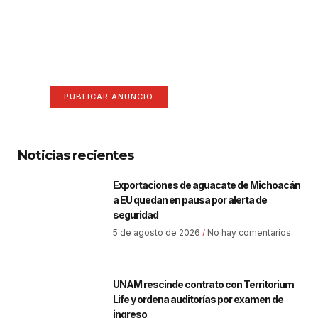
¡Hazte escuchar! Publica tu
anuncio aquí
Anúnciate aquí (365 x 270)
PUBLICAR ANUNCIO
Noticias recientes
Exportaciones de aguacate de Michoacán
a EU quedan en pausa por alerta de
seguridad
5 de agosto de 2026
No hay comentarios
UNAM rescinde contrato con Territorium
Life y ordena auditorías por examen de
ingreso