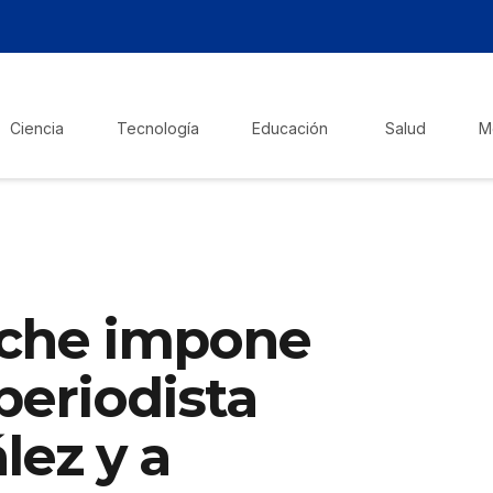
Ciencia
Tecnología
Educación
Salud
M
che impone
periodista
lez y a