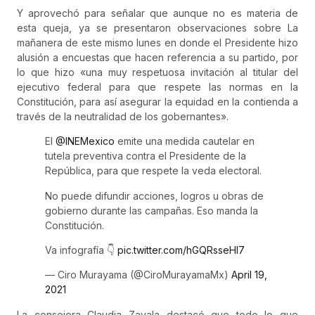
Y aprovechó para señalar que aunque no es materia de
esta queja, ya se presentaron observaciones sobre La
mañanera de este mismo lunes en donde el Presidente hizo
alusión a encuestas que hacen referencia a su partido, por
lo que hizo «una muy respetuosa invitación al titular del
ejecutivo federal para que respete las normas en la
Constitución, para así asegurar la equidad en la contienda a
través de la neutralidad de los gobernantes».
El
@INEMexico
emite una medida cautelar en
tutela preventiva contra el Presidente de la
República, para que respete la veda electoral.
No puede difundir acciones, logros u obras de
gobierno durante las campañas. Eso manda la
Constitución.
Va infografía 👇
pic.twitter.com/hGQRsseHI7
— Ciro Murayama (@CiroMurayamaMx)
April 19,
2021
La consejera Claudia Zavala destacó que todo lo que