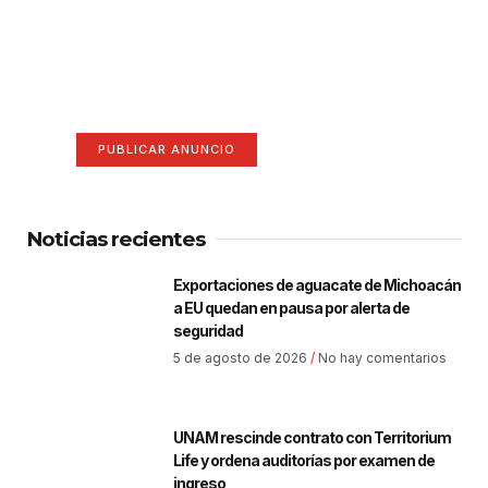
¡Hazte escuchar! Publica tu
anuncio aquí
Anúnciate aquí (365 x 270)
PUBLICAR ANUNCIO
Noticias recientes
Exportaciones de aguacate de Michoacán
a EU quedan en pausa por alerta de
seguridad
5 de agosto de 2026
No hay comentarios
UNAM rescinde contrato con Territorium
Life y ordena auditorías por examen de
ingreso