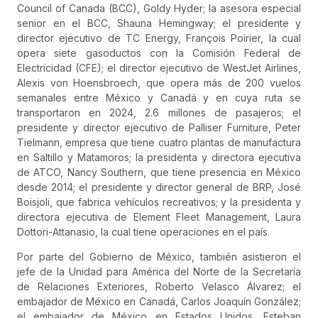
Council of Canada (BCC), Goldy Hyder; la asesora especial
senior en el BCC, Shauna Hemingway; el presidente y
director ejecutivo de TC Energy, François Poirier, la cual
opera siete gasoductos con la Comisión Federal de
Electricidad (CFE); el director ejecutivo de WestJet Airlines,
Alexis von Hoensbroech, que opera más de 200 vuelos
semanales entre México y Canadá y en cuya ruta se
transportaron en 2024, 2.6 millones de pasajeros; el
presidente y director ejecutivo de Palliser Furniture, Peter
Tielmann, empresa que tiene cuatro plantas de manufactura
en Saltillo y Matamoros; la presidenta y directora ejecutiva
de ATCO, Nancy Southern, que tiene presencia en México
desde 2014; el presidente y director general de BRP, José
Boisjoli, que fabrica vehículos recreativos; y la presidenta y
directora ejecutiva de Element Fleet Management, Laura
Dottori-Attanasio, la cual tiene operaciones en el país.
Por parte del Gobierno de México, también asistieron el
jefe de la Unidad para América del Norte de la Secretaría
de Relaciones Exteriores, Roberto Velasco Álvarez; el
embajador de México en Canadá, Carlos Joaquín González;
el embajador de México en Estados Unidos, Esteban