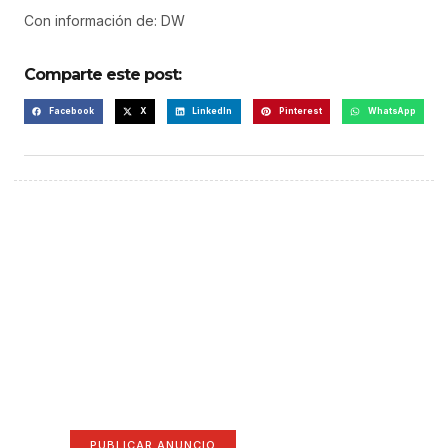
Con información de: DW
Comparte este post:
Facebook
X
LinkedIn
Pinterest
WhatsApp
¡Hazte escuchar! Publica tu
anuncio aquí
Anúnciate aquí (365 x 270)
PUBLICAR ANUNCIO