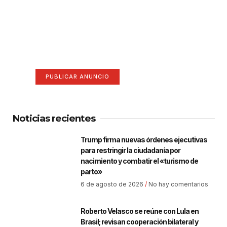
¡Hazte escuchar! Publica tu
anuncio aquí
Anúnciate aquí (365 x 270)
PUBLICAR ANUNCIO
Noticias recientes
Trump firma nuevas órdenes ejecutivas
para restringir la ciudadanía por
nacimiento y combatir el «turismo de
parto»
6 de agosto de 2026
No hay comentarios
Roberto Velasco se reúne con Lula en
Brasil; revisan cooperación bilateral y