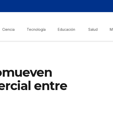
Ciencia
Tecnología
Educación
Salud
M
romueven
rcial entre