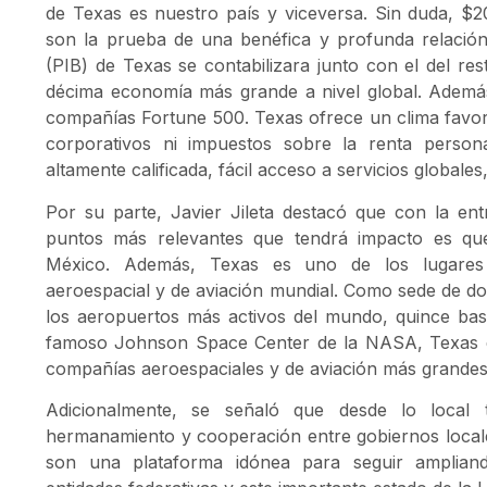
de Texas es nuestro país y viceversa. Sin duda, $
son la prueba de una benéfica y profunda relación
(PIB) de Texas se contabilizara junto con el del res
décima economía más grande a nivel global. Además
compañías Fortune 500. Texas ofrece un clima favor
corporativos ni impuestos sobre la renta person
altamente calificada, fácil acceso a servicios globale
Por su parte, Javier Jileta destacó que con la en
puntos más relevantes que tendrá impacto es qu
México. Además, Texas es uno de los lugares 
aeroespacial y de aviación mundial. Como sede de dos
los aeropuertos más activos del mundo, quince base
famoso Johnson Space Center de la NASA, Texas e
compañías aeroespaciales y de aviación más grande
Adicionalmente, se señaló que desde lo loca
hermanamiento y cooperación entre gobiernos local
son una plataforma idónea para seguir ampliand