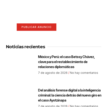
¡Hazte escuchar! Publica tu
anuncio aquí
Anúnciate aquí (365 x 270)
PUBLICAR ANUNCIO
Noticias recientes
México y Perú: el caso Betssy Chávez,
clave para el restablecimiento de
relaciones diplomáticas
7 de agosto de 2026
No hay comentarios
Del análisis forense digital a la inteligencia
criminal: la ciencia detrás del nuevo giro en
el caso Ayotzinapa
7 de agosto de 2026
No hay comentarios