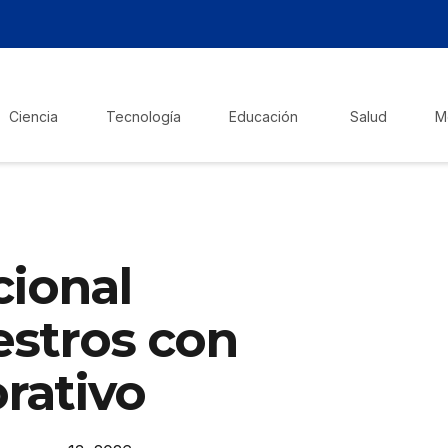
Ciencia
Tecnología
Educación
Salud
M
cional
stros con
rativo