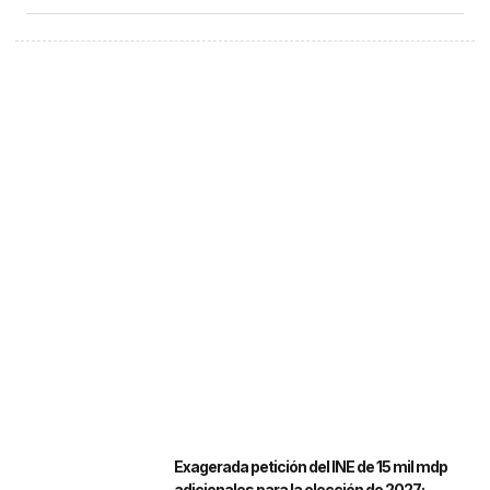
Exagerada petición del INE de 15 mil mdp
adicionales para la elección de 2027: