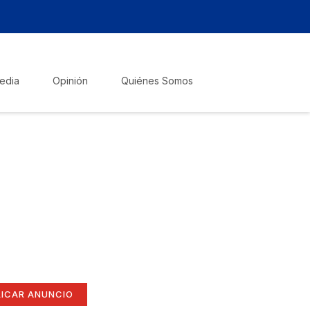
edia
Opinión
Quiénes Somos
zte escuchar!
lica tu anuncio
í
ate aquí (365 x 270)
LICAR ANUNCIO