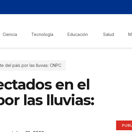
Ciencia
Tecnología
Educación
Salud
M
e del país por las lluvias: CNPC
¡Ha
ectados en el
Pub
or las lluvias:
aqu
Anúnci
PUB