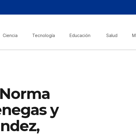
Ciencia
Tecnología
Educación
Salud
M
a Norma
Venegas y
éndez,