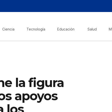
Ciencia
Tecnología
Educación
Salud
M
e la figura
los apoyos
a los