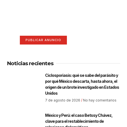
¡Hazte escuchar! Publica tu
anuncio aquí
Anúnciate aquí (365 x 270)
PUBLICAR ANUNCIO
Noticias recientes
Ciclosporiasis: qué se sabe del parásito y
por qué México descarta, hasta ahora, el
origen de un brote investigado en Estados
Unidos
7 de agosto de 2026
No hay comentarios
México y Perú: el caso Betssy Chávez,
clave para el restablecimiento de