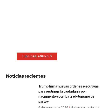
¡Hazte escuchar! Publica tu
anuncio aquí
Anúnciate aquí (365 x 270)
PUBLICAR ANUNCIO
Noticias recientes
Trump firma nuevas órdenes ejecutivas
para restringir la ciudadanía por
nacimiento y combatir el «turismo de
parto»
6 de agosto de 2026
No hay comentarios