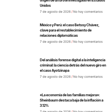
origen de un brote investigado en Estados
Unidos
7 de agosto de 2026
No hay comentarios
México y Perú: el caso Betssy Chávez,
clave para el restablecimiento de
relaciones diplomáticas
7 de agosto de 2026
No hay comentarios
Del análisis forense digital a la inteligencia
criminal: la ciencia detrás del nuevo giro en
el caso Ayotzinapa
7 de agosto de 2026
No hay comentarios
«La economía de las familias mejora»:
Sheinbaum destaca baja de la inflación a
3.12%
7 de agosto de 2026
No hay comentarios