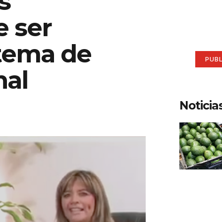
s
aqu
e ser
Anúnci
tema de
PUB
nal
Noticia