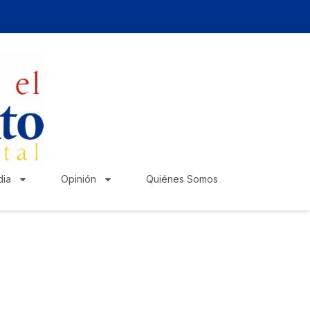
ia
Opinión
Quiénes Somos
zte escuchar!
lica tu anuncio