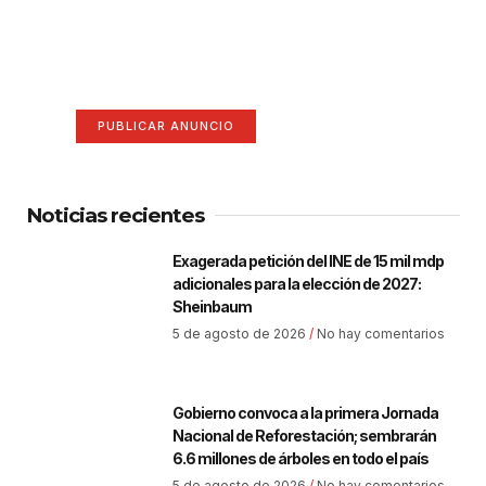
¡Hazte escuchar! Publica tu
anuncio aquí
Anúnciate aquí (365 x 270)
PUBLICAR ANUNCIO
Noticias recientes
Exagerada petición del INE de 15 mil mdp
adicionales para la elección de 2027:
Sheinbaum
5 de agosto de 2026
No hay comentarios
Gobierno convoca a la primera Jornada
Nacional de Reforestación; sembrarán
6.6 millones de árboles en todo el país
5 de agosto de 2026
No hay comentarios