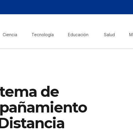
Ciencia
Tecnología
Educación
Salud
M
stema de
mpañamiento
 Distancia