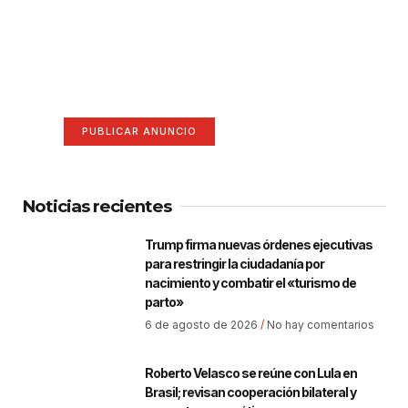
¡Hazte escuchar! Publica tu
anuncio aquí
Anúnciate aquí (365 x 270)
PUBLICAR ANUNCIO
Noticias recientes
Trump firma nuevas órdenes ejecutivas
para restringir la ciudadanía por
nacimiento y combatir el «turismo de
parto»
6 de agosto de 2026
No hay comentarios
Roberto Velasco se reúne con Lula en
Brasil; revisan cooperación bilateral y