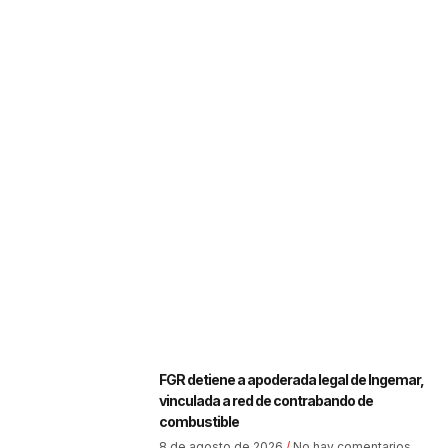
FGR detiene a apoderada legal de Ingemar,
vinculada a red de contrabando de
combustible
8 de agosto de 2026
No hay comentarios