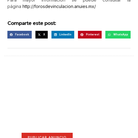
página
http://forosdevinculacion.
anuies.mx/
Comparte este post:
Facebook
X
LinkedIn
Pinterest
WhatsApp
¡Hazte escuchar! Publica tu
anuncio aquí
Anúnciate aquí (365 x 270)
PUBLICAR ANUNCIO