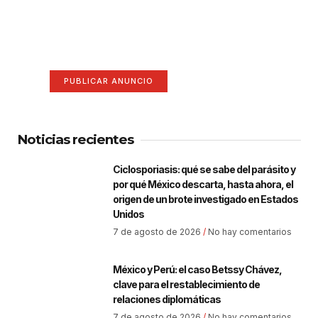
¡Hazte escuchar! Publica tu
anuncio aquí
Anúnciate aquí (365 x 270)
PUBLICAR ANUNCIO
Noticias recientes
Ciclosporiasis: qué se sabe del parásito y
por qué México descarta, hasta ahora, el
origen de un brote investigado en Estados
Unidos
7 de agosto de 2026
No hay comentarios
México y Perú: el caso Betssy Chávez,
clave para el restablecimiento de
relaciones diplomáticas
7 de agosto de 2026
No hay comentarios