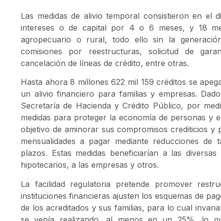
Las medidas de alivio temporal consistieron en el di
intereses o de capital por 4 o 6 meses, y 18 mes
agropecuario o rural, todo ello sin la generació
comisiones por reestructuras, solicitud de garan
cancelación de líneas de crédito, entre otras.
Hasta ahora 8 millones 622 mil 159 créditos se apeg
un alivio financiero para familias y empresas. Dad
Secretaría de Hacienda y Crédito Público, por med
medidas para proteger la economía de personas y e
objetivo de aminorar sus compromisos crediticios y p
mensualidades a pagar mediante reducciones de ta
plazos. Estas medidas beneficiarían a las diversa
hipotecarios, a las empresas y otros.
La facilidad regulatoria pretende promover restr
instituciones financieras ajusten los esquemas de pa
de los acreditados y sus familias, para lo cual invar
se venía realizando, al menos en un 25%, lo qu