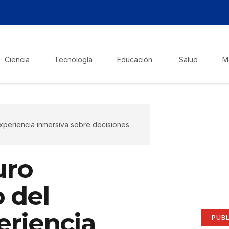
Ciencia
Tecnología
Educación
Salud
M
experiencia inmersiva sobre decisiones
¡Ha
Pub
uro
aqu
 del
Anúnci
eriencia
PUB