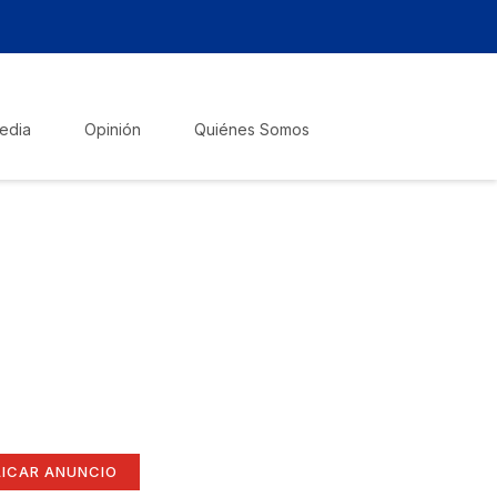
edia
Opinión
Quiénes Somos
zte escuchar!
lica tu anuncio
í
ate aquí (365 x 270)
LICAR ANUNCIO