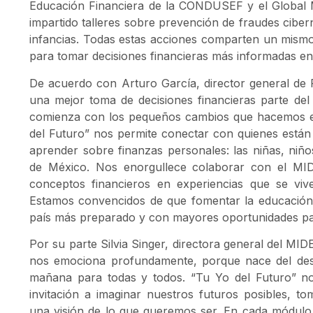
Educación Financiera de la CONDUSEF y el Globa
impartido talleres sobre prevención de fraudes ciber
infancias. Todas estas acciones comparten un mism
para tomar decisiones financieras más informadas en
De acuerdo con Arturo García, director general de
una mejor toma de decisiones financieras parte del 
comienza con los pequeños cambios que hacemos en
del Futuro” nos permite conectar con quienes está
aprender sobre finanzas personales: las niñas, niño
de México. Nos enorgullece colaborar con el MI
conceptos financieros en experiencias que se viv
Estamos convencidos de que fomentar la educación 
país más preparado y con mayores oportunidades pa
Por su parte Silvia Singer, directora general del MI
nos emociona profundamente, porque nace del des
mañana para todas y todos. “Tu Yo del Futuro” no 
invitación a imaginar nuestros futuros posibles, to
una visión de lo que queremos ser. En cada módulo y