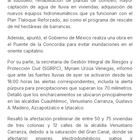
al subsuelo; rehabilitación de plantas de bombeo; mayor
captación de agua de lluvia en viviendas; adquisición de
nuevos equipos hidroneumáticos que ya funcionan con el
Plan Tlaloque Reforzado, así como el programa de rescate
de mil hectáreas de barrancas.
Además, apuntó, el Gobierno de México realiza una obra en
el Puente de la Concordia para evitar inundaciones en el
oriente capitalino.
Por su parte, la secretaria de Gestión Integral de Riesgos y
Protección Civil (SGIRPC), Myriam Urzúa Venegas, informó
que ante las fuertes lluvias de ayer se activaron desde las
18:00 horas las alertas correspondientes, incluida la alerta
púrpura para precipitaciones que superan los 70 milímetros.
Detalló que los encharcamientos se ubicaron principalmente
en las alcaldías Cuauhtémoc, Venustiano Carranza, Gustavo
A. Madero, Azcapotzalco e Iztacalco.
Resaltó la afectación preliminar de entre 50 y 75 viviendas
de tres colonias y 12 calles de la alcaldía Venustiano
Carranza, debido a la saturación del Gran Canal, donde se
afectaron enseres, electrodomésticos, patios y