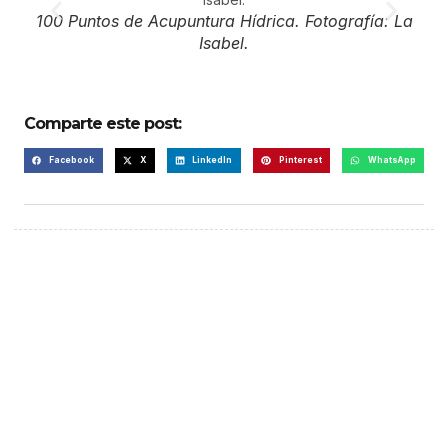
100 Puntos de Acupuntura Hídrica. Fotografía: La
100 
Isabel.
Comparte este post:
Facebook
X
LinkedIn
Pinterest
WhatsApp