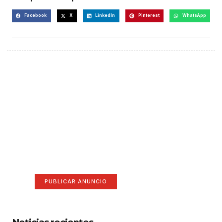
Facebook
X
LinkedIn
Pinterest
WhatsApp
¡Hazte escuchar! Publica tu
anuncio aquí
Anúnciate aquí (365 x 270)
PUBLICAR ANUNCIO