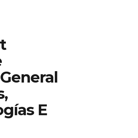
t
e
 General
,
ogías E